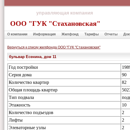
управляющая компания
ООО "ГУК "Стахановская"
О компании
Информация
Жилфонд
Тарифы
Отчеты
Док
Вернуться к списку жилфонда ООО "ГУК "Стахановская"
бульвар Есенина, дом 11
Год постройки
198
Серия дома
90
Количество квартир
82
Общая площадь квартир
502
Тип подвала
под
Этажность
10
Количество подъездов
2
Лифты
2
Элеваторные узлы
2