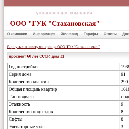
управляющая компания
ООО "ГУК "Стахановская"
О компании
Информация
Жилфонд
Тарифы
Отчеты
Док
Вернуться к списку жилфонда ООО "ГУК "Стахановская"
проспект 60 лет СССР, дом 31
Год постройки
198
Серия дома
91
Количество квартир
290
Общая площадь квартир
161
Тип подвала
под
Этажность
9
Количество подъездов
8
Лифты
8
Элеваторные узлы
3