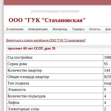
управляющая компания
ООО "ГУК "Стахановская"
О компании
Информация
Жилфонд
Тарифы
Отчеты
Док
Вернуться к списку жилфонда ООО "ГУК "Стахановская"
проспект 60 лет СССР, дом 35
Год постройки
198
Серия дома
91
Количество квартир
144
Общая площадь квартир
825
Тип подвала
под
Этажность
9
Количество подъездов
4
Лифты
4
Элеваторные узлы
2