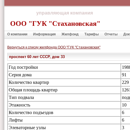
управляющая компания
ООО "ГУК "Стахановская"
О компании
Информация
Жилфонд
Тарифы
Отчеты
Док
Вернуться к списку жилфонда ООО "ГУК "Стахановская"
проспект 60 лет СССР, дом 33
Год постройки
198
Серия дома
91
Количество квартир
229
Общая площадь квартир
126
Тип подвала
под
Этажность
10
Количество подъездов
6
Лифты
6
Элеваторные узлы
3