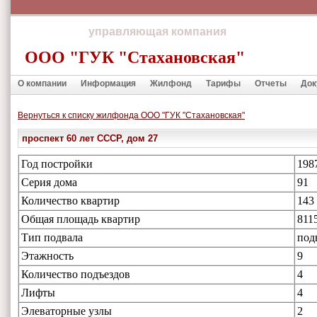
управляющая компания
ООО "ГУК "Стахановская"
О компании
Информация
Жилфонд
Тарифы
Отчеты
Док
Вернуться к списку жилфонда ООО "ГУК "Стахановская"
проспект 60 лет СССР, дом 27
Год постройки
198
Серия дома
91
Количество квартир
143
Общая площадь квартир
811
Тип подвала
под
Этажность
9
Количество подъездов
4
Лифты
4
Элеваторные узлы
2